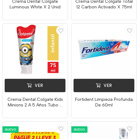
Crema Dental Colgate
Crema Dental Colgate Total
Luminous White X 2 Unid
12 Carbon Activado X 75ml
VER
VER
Crema Dental Colgate Kids
Fortident Limpieza Profunda
Minions 2 A 5 Años Tubo X
De 60ml
75g
NUEVO
NUEVO