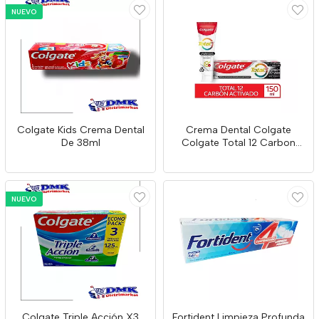
NUEVO
Colgate Kids Crema Dental
Crema Dental Colgate
De 38ml
Colgate Total 12 Carbon
Activado X 150m
NUEVO
Colgate Triple Acción X3
Fortident Limpieza Profunda