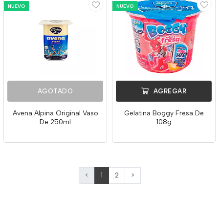
NUEVO
NUEVO
AGOTADO
AGREGAR
Avena Alpina Original Vaso
Gelatina Boggy Fresa De
De 250ml
108g
<
1
2
>