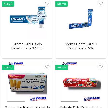
NUEVO
NUEVO
Crema Oral B Con
Crema Dental Oral B
Bicarbonato X 58ml
Complete X 60g
NUEVO
NUEVO
Sensodyne Repara Y Proteje
Colgate Kids Crema Dental