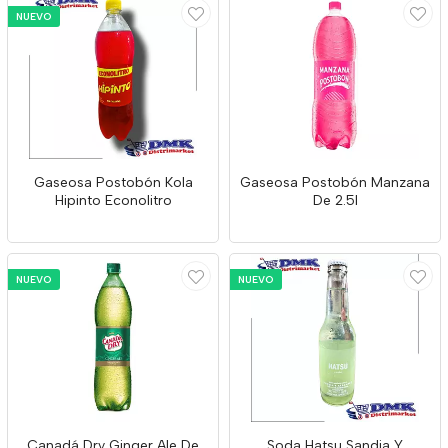
NUEVO
Gaseosa Postobón Kola
Gaseosa Postobón Manzana
Hipinto Econolitro
De 2.5l
NUEVO
NUEVO
Canadá Dry Ginger Ale De
Soda Hatsu Sandia Y