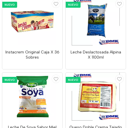
NUEVO
NUEVO
Instacrem Original Caja X 36
Leche Deslactosada Alpina
Sobres
X 1100ml
NUEVO
NUEVO
Leche De Soya Sabor Miel
Queso Doble Crema Tajado