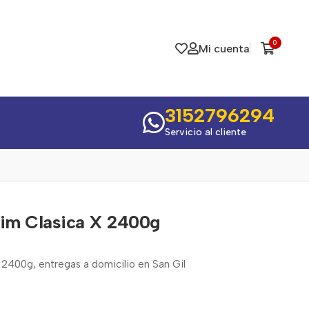
0
Mi cuenta
3152796294
Servicio al cliente
lim Clasica X 2400g
 2400g, entregas a domicilio en San Gil