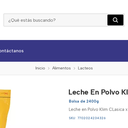
Leche En Polvo Klim Clasica X 2400g
ontáctanos
Inicio
Alimentos
Lacteos
Leche En Polvo K
Bolsa de 2400g
Leche en Polvo Klim CLasica x
SKU: 7702024234326