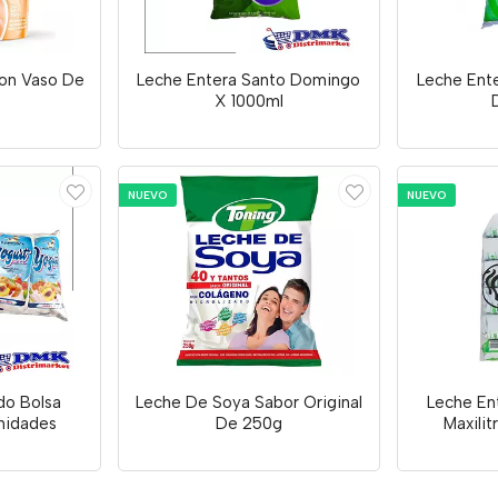
on Vaso De
Leche Entera Santo Domingo
Leche Ent
X 1000ml
NUEVO
NUEVO
do Bolsa
Leche De Soya Sabor Original
Leche En
Unidades
De 250g
Maxilit