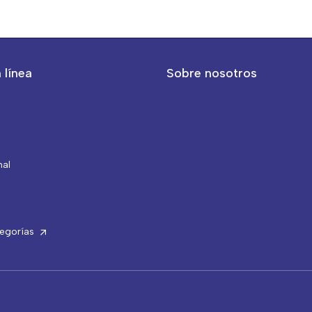
 línea
Sobre nosotros
nal
tegorías