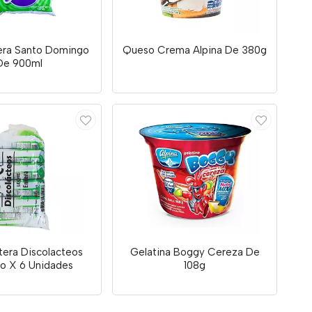
era Santo Domingo
Queso Crema Alpina De 380g
De 900ml
tera Discolacteos
Gelatina Boggy Cereza De
ro X 6 Unidades
108g