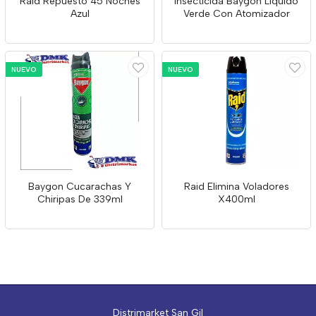
Raid Repuesto 45 Noches
Insecticida Baygon Liquido
Azul
Verde Con Atomizador
NUEVO
NUEVO
Baygon Cucarachas Y
Raid Elimina Voladores
Chiripas De 339ml
X400ml
Distrimarket San Gil