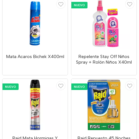
NUEVO
Mata Acaros Bichek X400ml
Repelente Stay Off Niños
Spray + Rolón Niños X40ml
NUEVO
NUEVO
Raid Mata Hormigas Y
Raid Repuesto 45 Noches