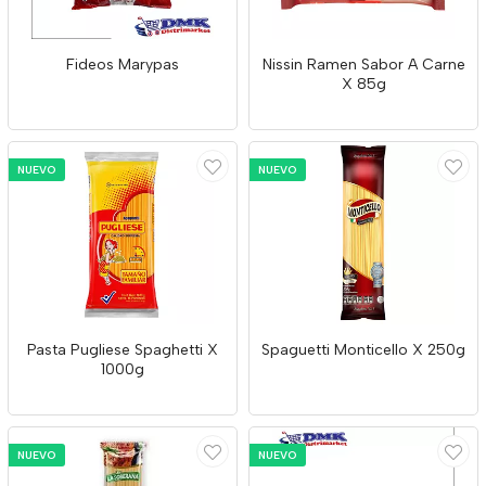
Fideos Marypas
Nissin Ramen Sabor A Carne
X 85g
NUEVO
NUEVO
Pasta Pugliese Spaghetti X
Spaguetti Monticello X 250g
1000g
NUEVO
NUEVO