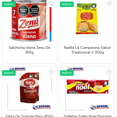
NUEVO
NUEVO
Salchicha Viena Zenu De
Natilla La Campesina Sabor
150g
Tradicional X 200g
NUEVO
NUEVO
Salsa De Tomate Bary 400g
Galletas Saltin Noel Paquete