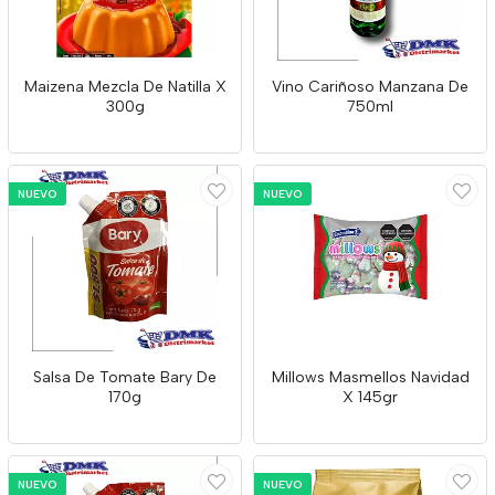
Maizena Mezcla De Natilla X
Vino Cariñoso Manzana De
300g
750ml
NUEVO
NUEVO
Salsa De Tomate Bary De
Millows Masmellos Navidad
170g
X 145gr
NUEVO
NUEVO