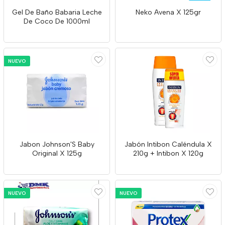
Gel De Baño Babaria Leche
Neko Avena X 125gr
De Coco De 1000ml
NUEVO
Jabon Johnson'S Baby
Jabón Intibon Caléndula X
Original X 125g
210g + Intibon X 120g
NUEVO
NUEVO