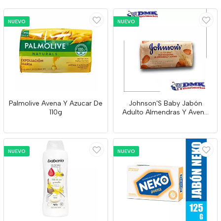
NUEVO
NUEVO
Palmolive Avena Y Azucar De
Johnson'S Baby Jabón
110g
Adulto Almendras Y Avena
X110g
NUEVO
NUEVO