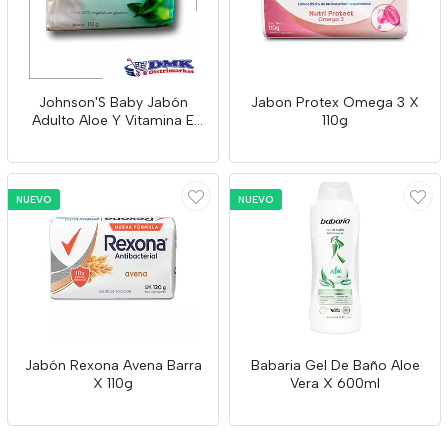
Johnson'S Baby Jabón
Jabon Protex Omega 3 X
Adulto Aloe Y Vitamina E
110g
X110g
NUEVO
NUEVO
Jabón Rexona Avena Barra
Babaria Gel De Baño Aloe
X 110g
Vera X 600ml