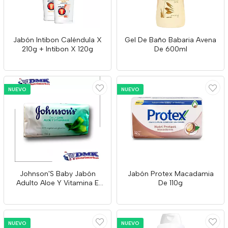
Jabón Intibon Caléndula X
Gel De Baño Babaria Avena
210g + Intibon X 120g
De 600ml
NUEVO
NUEVO
Johnson'S Baby Jabón
Jabón Protex Macadamia
Adulto Aloe Y Vitamina E
De 110g
X110g
NUEVO
NUEVO