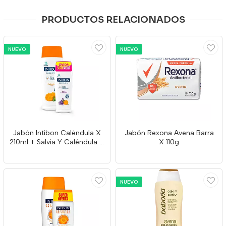
PRODUCTOS RELACIONADOS
NUEVO
NUEVO
Jabón Intibon Caléndula X
Jabón Rexona Avena Barra
210ml + Salvia Y Caléndula X
X 110g
120ml
NUEVO