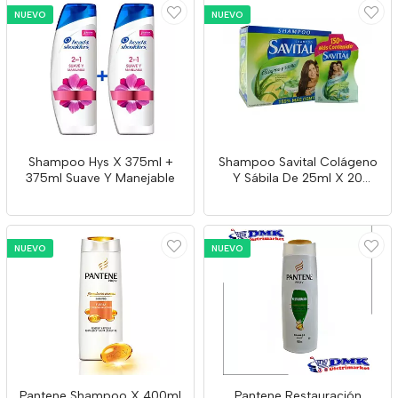
NUEVO
NUEVO
Shampoo Hys X 375ml +
Shampoo Savital Colágeno
375ml Suave Y Manejable
Y Sábila De 25ml X 20
Unidades
NUEVO
NUEVO
Pantene Shampoo X 400ml
Pantene Restauración