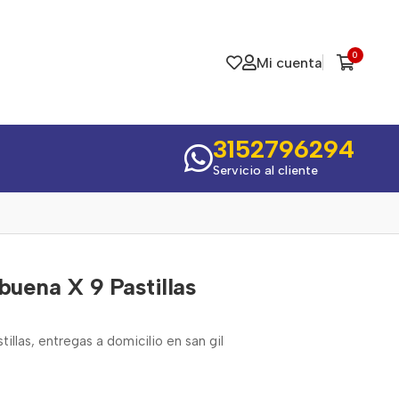
0
Mi cuenta
3152796294
Servicio al cliente
buena X 9 Pastillas
illas, entregas a domicilio en san gil