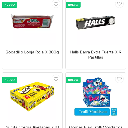
NUEVO
NUEVO
Bocadillo Lonja Roja X 380g
Halls Barra Extra Fuerte X 9
Pastillas
NUEVO
NUEVO
Nucita Crema Avellanas X 18
Gomas Play Trolli Mordiscos