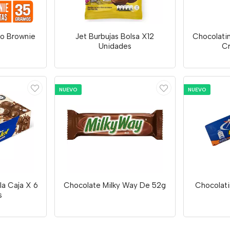
o Brownie
Jet Burbujas Bolsa X12
Chocolati
Unidades
Cr
NUEVO
NUEVO
lla Caja X 6
Chocolate Milky Way De 52g
Chocolati
s