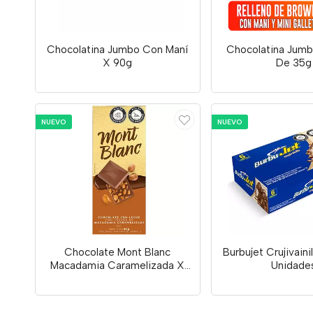
Chocolatina Jumbo Con Maní
Chocolatina Jumb
X 90g
De 35g
NUEVO
NUEVO
Chocolate Mont Blanc
Burbujet Crujivaini
Macadamia Caramelizada X
Unidade
80g