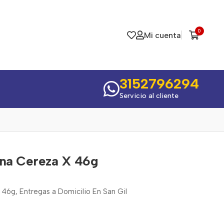
0
Mi cuenta
3152796294
Servicio al cliente
ena Cereza X 46g
46g, Entregas a Domicilio En San Gil