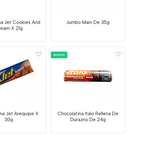
na Jet Cookies And
Jumbo Mani De 35g
eam X 21g
NUEVO
na Jet Arequipe X
Chocolatina Italo Rellena De
30g
Durazno De 24g