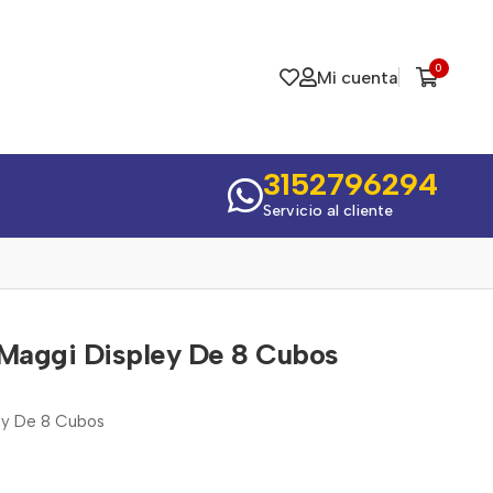
0
Mi cuenta
3152796294
Servicio al cliente
 Maggi Displey De 8 Cubos
ey De 8 Cubos