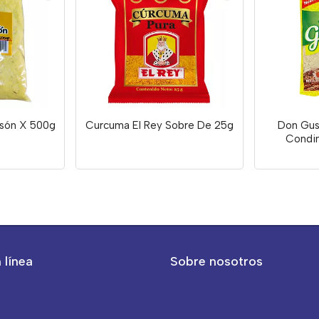
osón X 500g
Curcuma El Rey Sobre De 25g
Don Gus
Condi
 línea
Sobre nosotros