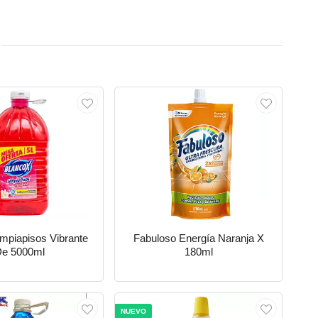
impiapisos Vibrante
Fabuloso Energía Naranja X
De 5000ml
180ml
NUEVO