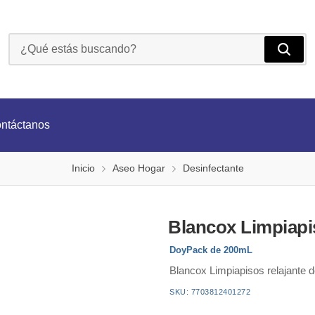
Blancox Limpiapisos Relajante Doypack De 200ml
ntáctanos
Inicio
Aseo Hogar
Desinfectante
Blancox Limpiapi
DoyPack de 200mL
Blancox Limpiapisos relajante 
SKU: 7703812401272