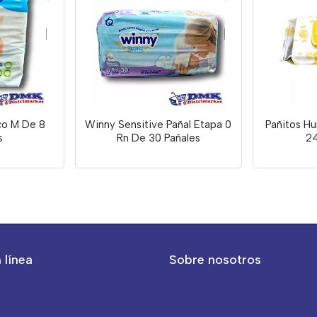
co M De 8
Winny Sensitive Pañal Etapa 0
Pañitos H
s
Rn De 30 Pañales
2
 línea
Sobre nosotros