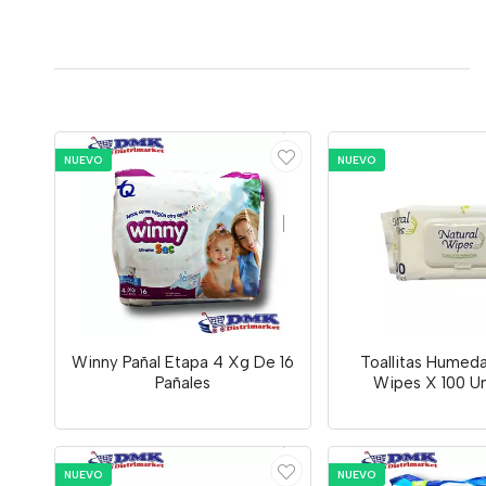
NUEVO
NUEVO
Winny Pañal Etapa 4 Xg De 16
Toallitas Humeda
Pañales
Wipes X 100 U
NUEVO
NUEVO