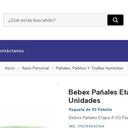
Bebex Pañales Etapa 4 Xg Paquete De 30 Unidades
ontáctanos
Inicio
Aseo Personal
Pañales, Pañitos Y Toallas Humedas
Bebex Pañales Et
Unidades
Paquete de 30 Pañales
Bebex Pañales Etapa 4 XG Paq
SKU: 7707199340964