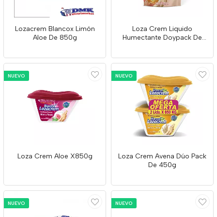
Lozacrem Blancox Limón
Loza Crem Liquido
Aloe De 850g
Humectante Doypack De
720ml
NUEVO
NUEVO
Loza Crem Aloe X850g
Loza Crem Avena Dúo Pack
De 450g
NUEVO
NUEVO