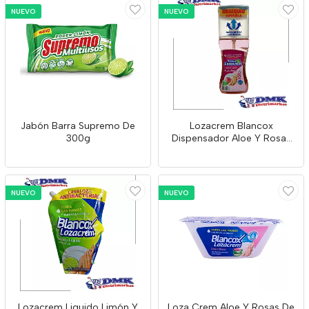
NUEVO
NUEVO
Jabón Barra Supremo De
Lozacrem Blancox
300g
Dispensador Aloe Y Rosas
De 850g
NUEVO
NUEVO
Lozacrem Liquido Limón Y
Loza Crem Aloe Y Rosas De