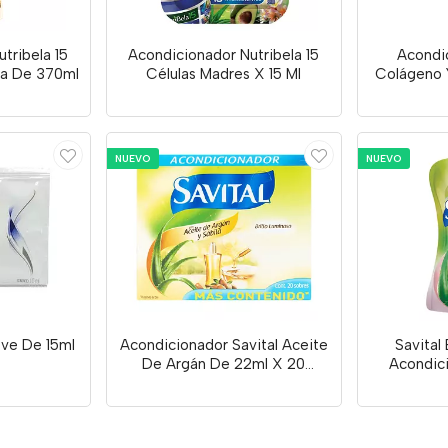
tribela 15
Acondicionador Nutribela 15
Acondic
va De 370ml
Células Madres X 15 Ml
Colágeno 
NUEVO
NUEVO
ve De 15ml
Acondicionador Savital Aceite
Savital 
De Argán De 22ml X 20
Acondic
Unidades