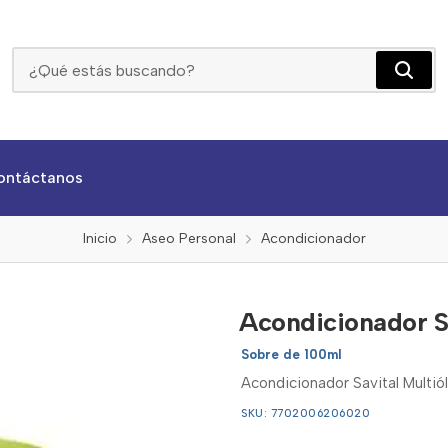
Acondicionador Savital Multióleos Y Sábila X 100ml
ontáctanos
Inicio
Aseo Personal
Acondicionador
Acondicionador Sa
Sobre de 100ml
Acondicionador Savital Multiól
SKU: 7702006206020