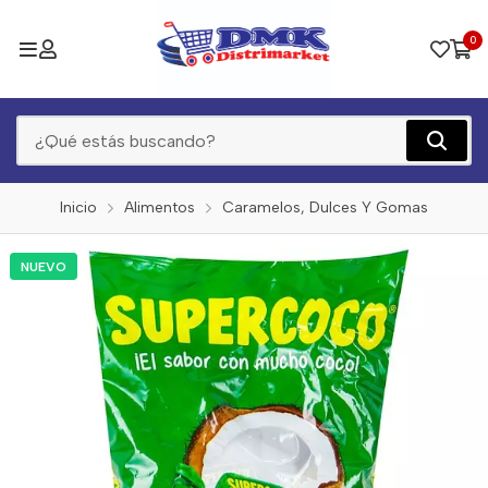
0
Inicio
Alimentos
Caramelos, Dulces Y Gomas
NUEVO