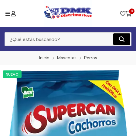
0
Inicio
Mascotas
Perros
NUEVO