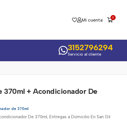
0
Mi cuenta
3152796294
Servicio al cliente
 370ml + Acondicionador De
nador de 370ml
ndicionador De 370ml, Entregas a Domicilio En San Gil