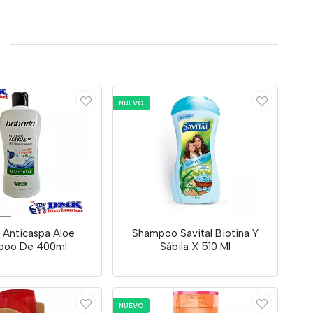
NUEVO
 Anticaspa Aloe
Shampoo Savital Biotina Y
poo De 400ml
Sábila X 510 Ml
NUEVO