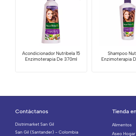
Acondicionador Nutribela 15
Shampoo Nutr
Enzimoterapia De 370ml
Enzimoterapia 
Contáctanos
Tienda en
Distrimarket San Gil
Alimentos
San Gil (Santander) - Colombia
Aseo Hogar