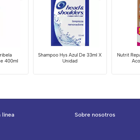
ibela
Shampoo Hys Azul De 33ml X
Nutrit Re
De 400ml
Unidad
Aco
 línea
Sobre nosotros