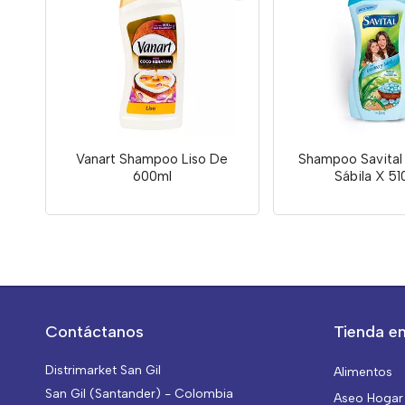
Vanart Shampoo Liso De
Shampoo Savital 
600ml
Sábila X 51
Contáctanos
Tienda en
Distrimarket San Gil
Alimentos
San Gil (Santander) - Colombia
Aseo Hogar