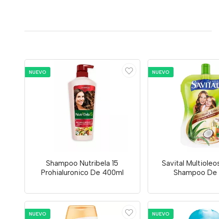
NUEVO
NUEVO
Shampoo Nutribela 15
Savital Multioleo
Prohialuronico De 400ml
Shampoo De 
NUEVO
NUEVO