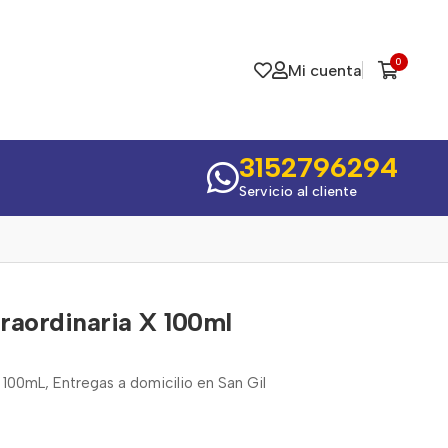
0
Mi cuenta
3152796294
Servicio al cliente
traordinaria X 100ml
x 100mL, Entregas a domicilio en San Gil