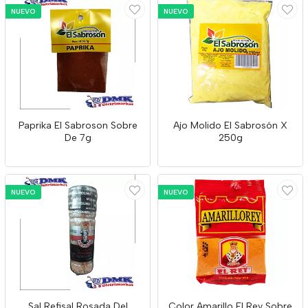
NUEVO
NUEVO
Paprika El Sabroson Sobre
Ajo Molido El Sabrosón X
De 7g
250g
NUEVO
NUEVO
Sal Refisal Rosada Del
Color Amarillo El Rey Sobre