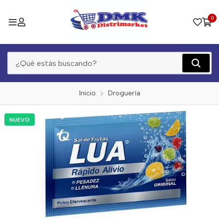
0
Inicio
Droguería
NUEVO