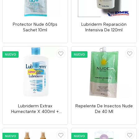
Protector Nude 60fps
Lubriderm Reparación
Sachet 10ml
Intensiva De 120ml
NUEVO
NUEVO
Lubriderm Extrax
Repelente De Insectos Nude
Humectante X 400ml +
De 40 Ml
120ml
NUEVO
NUEVO