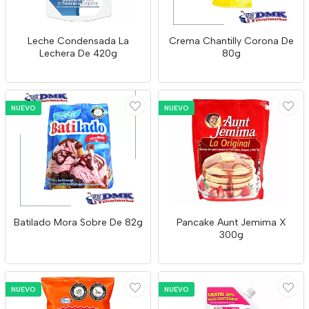
Leche Condensada La
Crema Chantilly Corona De
Lechera De 420g
80g
NUEVO
NUEVO
Batilado Mora Sobre De 82g
Pancake Aunt Jemima X
300g
NUEVO
NUEVO