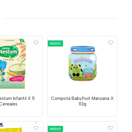
NUEVO
stum Infantil X 5
Compota Babyfruit Manzana X
Cereales
113g
NUEVO