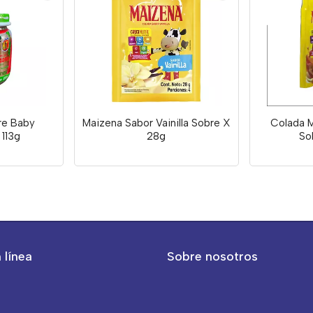
re Baby
Maizena Sabor Vainilla Sobre X
Colada 
113g
28g
So
 línea
Sobre nosotros