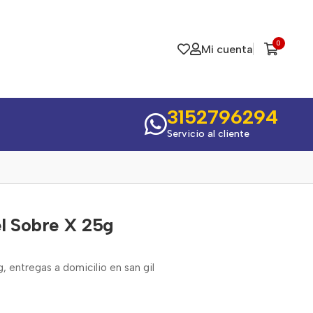
0
Mi cuenta
3152796294
Servicio al cliente
l Sobre X 25g
, entregas a domicilio en san gil