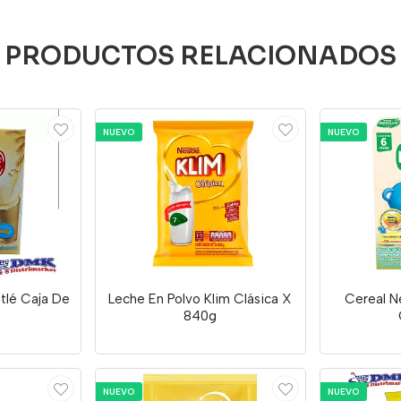
PRODUCTOS RELACIONADOS
NUEVO
NUEVO
stlé Caja De
Leche En Polvo Klim Clásica X
Cereal Ne
840g
NUEVO
NUEVO