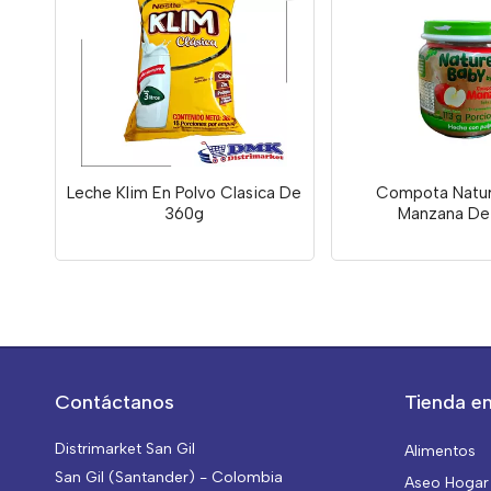
Leche Klim En Polvo Clasica De
Compota Natu
360g
Manzana De 
Contáctanos
Tienda en
Distrimarket San Gil
Alimentos
San Gil (Santander) - Colombia
Aseo Hogar