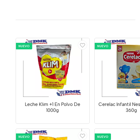
NUEVO
NUEVO
Leche Klim +1 En Polvo De
Cerelac Infantil Ne
1000g
360g
NUEVO
NUEVO