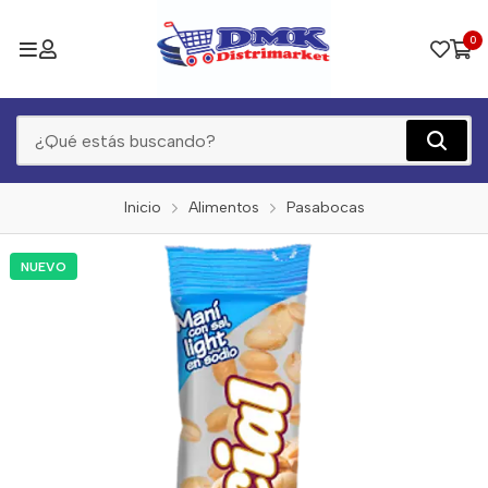
0
Inicio
Alimentos
Pasabocas
NUEVO