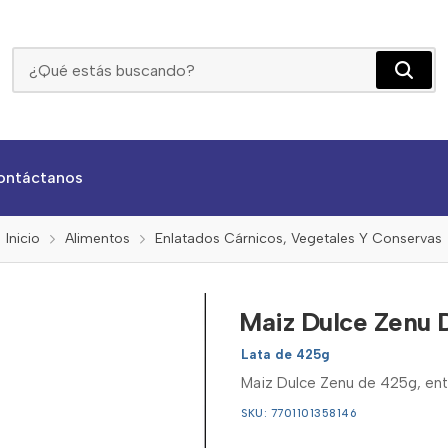
Maiz Dulce Zenu De 425g
ontáctanos
Inicio
Alimentos
Enlatados Cárnicos, Vegetales Y Conservas
Maiz Dulce Zenu 
Lata de 425g
Maiz Dulce Zenu de 425g, entr
SKU: 7701101358146