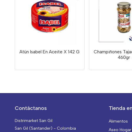
Atún Isabel En Aceite X 142 G
Champiñones Taja
460gr
Contáctanos
Tienda en
Distrimarket San Gil
Alimentos
San Gil (Santander) - Colombia
Aseo Hogar