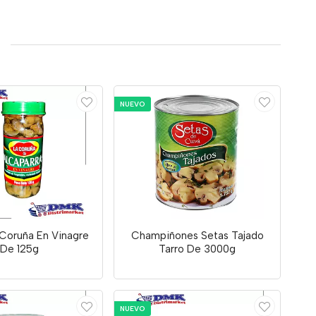
NUEVO
 Coruña En Vinagre
Champiñones Setas Tajado
De 125g
Tarro De 3000g
NUEVO