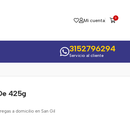
0
Mi cuenta
3152796294
Servicio al cliente
De 425g
egas a domicilio en San Gil