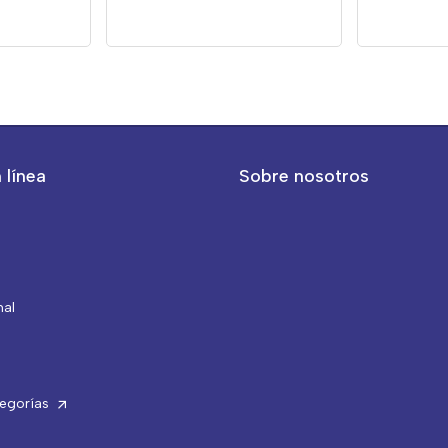
 línea
Sobre nosotros
nal
tegorías