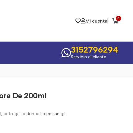
0
Mi cuenta
3152796294
Servicio al cliente
Mora De 200ml
 entregas a domicilio en san gil