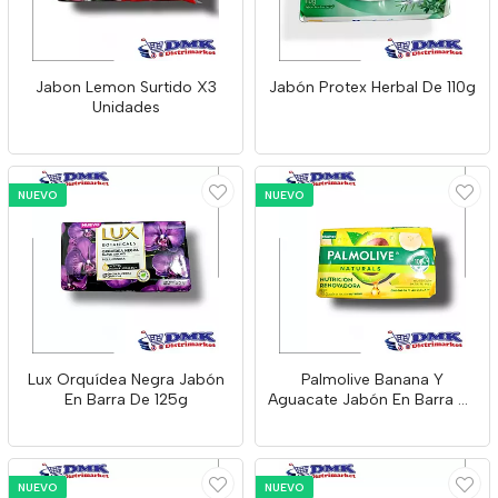
Jabon Lemon Surtido X3
Jabón Protex Herbal De 110g
Unidades
NUEVO
NUEVO
Lux Orquídea Negra Jabón
Palmolive Banana Y
En Barra De 125g
Aguacate Jabón En Barra De
120g
NUEVO
NUEVO