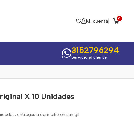
0
Mi cuenta
3152796294
Servicio al cliente
riginal X 10 Unidades
nidades, entregas a domicilio en san gil