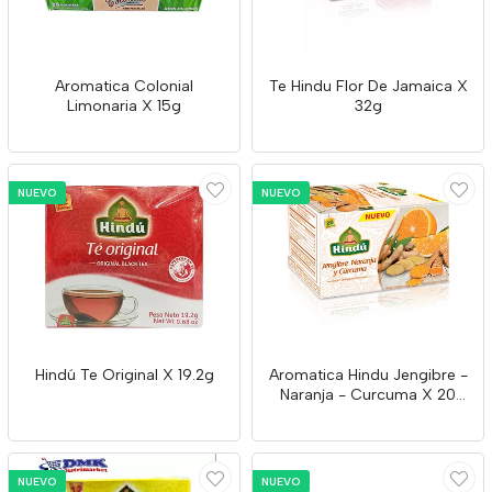
Aromatica Colonial
Te Hindu Flor De Jamaica X
Limonaria X 15g
32g
NUEVO
NUEVO
Hindú Te Original X 19.2g
Aromatica Hindu Jengibre -
Naranja - Curcuma X 20
Unidades
NUEVO
NUEVO