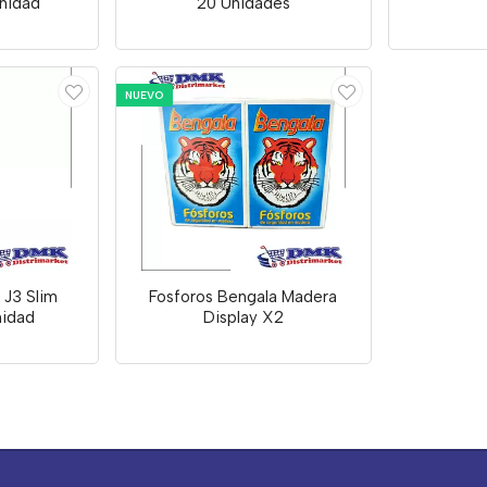
Unidad
20 Unidades
NUEVO
 J3 Slim
Fosforos Bengala Madera
nidad
Display X2