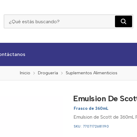
Emulsion De Scott De 360ml Frutas Tropicales
ontáctanos
Inicio
Droguería
Suplementos Alimenticios
Emulsion De Scot
Frasco de 360mL
Emulsion de Scott de 360mL Fr
SKU: 7707172681190