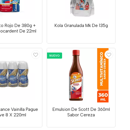
ito Rojo De 380g +
Kola Granulada Mk De 135g
uocardent De 22ml
NUEVO
ance Vainilla Pague
Emulsion De Scott De 360ml
eve 8 X 220ml
Sabor Cereza