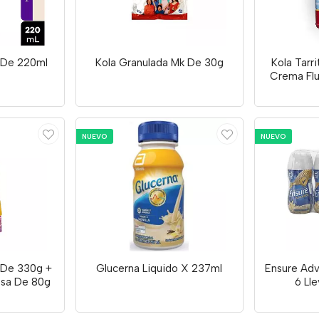
a De 220ml
Kola Granulada Mk De 30g
Kola Tarr
Crema Fl
NUEVO
NUEVO
 De 330g +
Glucerna Liquido X 237ml
Ensure Adv
esa De 80g
6 Ll