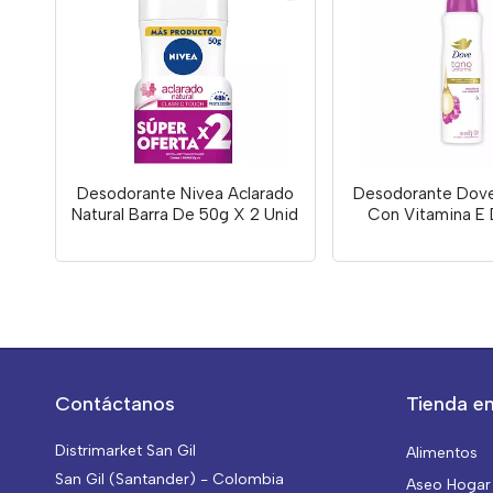
Desodorante Nivea Aclarado
Desodorante Dov
Natural Barra De 50g X 2 Unid
Con Vitamina E 
Contáctanos
Tienda en
Distrimarket San Gil
Alimentos
San Gil (Santander) - Colombia
Aseo Hogar