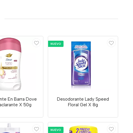
NUEVO
nte En Barra Dove
Desodorante Lady Speed
clarante X 50g
Floral Gel X 8g
NUEVO