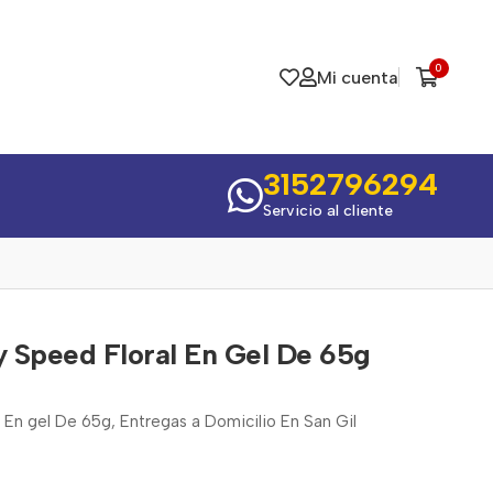
0
Mi cuenta
3152796294
Servicio al cliente
 Speed Floral En Gel De 65g
 En gel De 65g, Entregas a Domicilio En San Gil