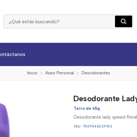
Desodorante Lady Speed Floral En Gel De 65g
ontáctanos
Inicio
Aseo Personal
Desodorantes
Desodorante Lady
Tarro de 65g
Desodorante lady speed floral
SKU: 7509546029153