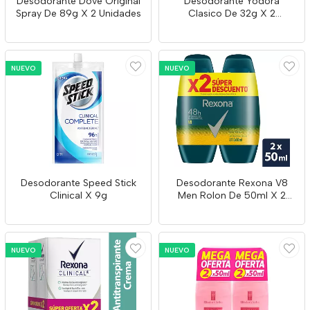
Desodorante Dove Original
Desodorante Yodora
Spray De 89g X 2 Unidades
Clasico De 32g X 2
Unidades
NUEVO
NUEVO
Desodorante Speed Stick
Desodorante Rexona V8
Clinical X 9g
Men Rolon De 50ml X 2
Unidades
NUEVO
NUEVO