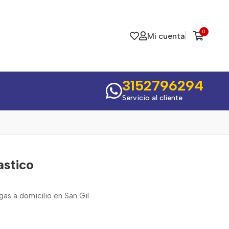
0
Mi cuenta
3152796294
Servicio al cliente
astico
egas a domicilio en San Gil