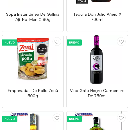
Sopa Instantánea De Gallina
Tequila Don Julio Añejo X
Ají-No-Men X 80g
700ml
NUEVO
NUEVO
Empanadas De Pollo Zenú
Vino Gato Negro Carmenere
500g
De 750ml
NUEVO
NUEVO