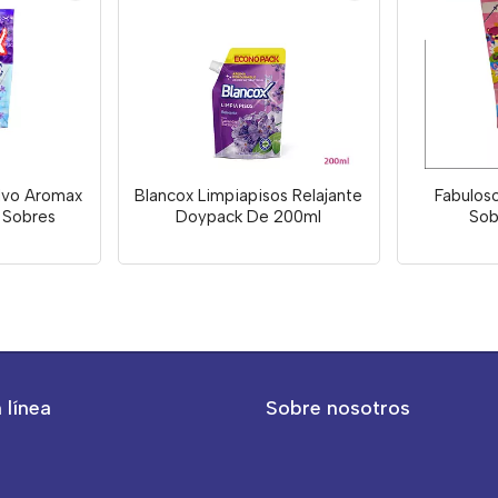
olvo Aromax
Blancox Limpiapisos Relajante
Fabuloso
 Sobres
Doypack De 200ml
Sob
 línea
Sobre nosotros