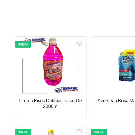
NUEVO
Limpia Pisos Delicias Talco De
Azulklean Brisa M
2000ml
NUEVO
NUEVO