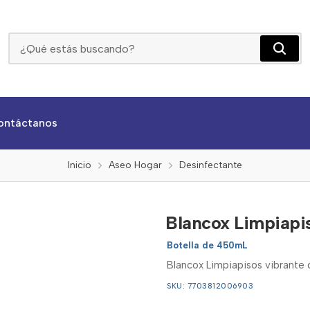
Blancox Limpiapisos Vibrante De 450ml
ontáctanos
Inicio
Aseo Hogar
Desinfectante
Blancox Limpiapi
Botella de 450mL
Blancox Limpiapisos vibrante 
SKU: 7703812006903