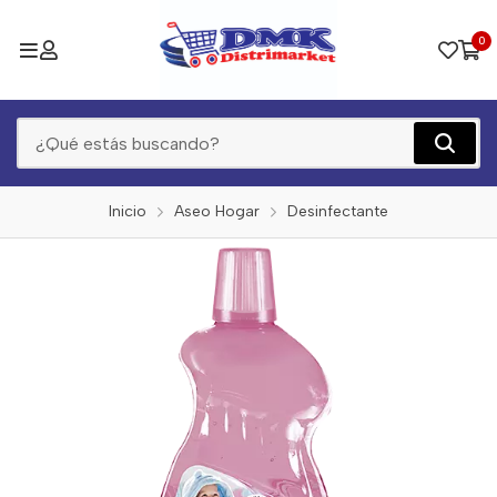
0
Inicio
Aseo Hogar
Desinfectante