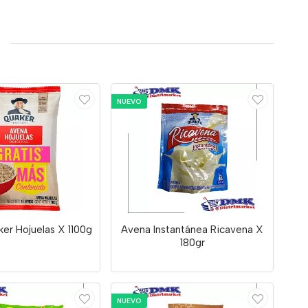
NUEVO
er Hojuelas X 1100g
Avena Instantánea Ricavena X
180gr
NUEVO