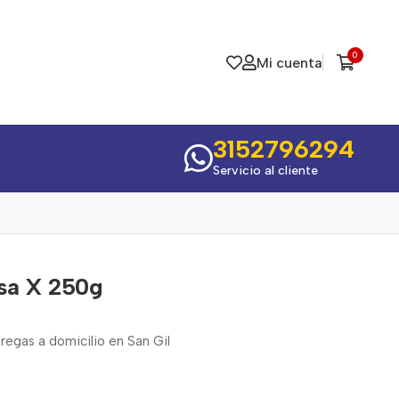
0
Mi cuenta
3152796294
Servicio al cliente
sa X 250g
egas a domicilio en San Gil