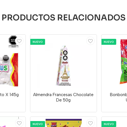
PRODUCTOS RELACIONADOS
NUEVO
NUEVO
uto X 145g
Almendra Francesas Chocolate
Bonbonb
De 50g
NUEVO
NUEVO